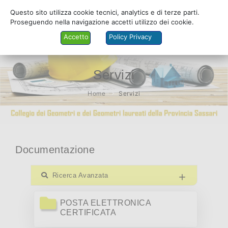
Questo sito utilizza cookie tecnici, analytics e di terze parti.
Proseguendo nella navigazione accetti utilizzo dei cookie.
Accetto
Policy Privacy
Servizi
COLLEGIO
Home
Servizi
ALBO
SERVIZI
Documentazione
PRATICANTI
MODULISTICA
Ricerca Avanzata
FORMAZIONE
POSTA ELETTRONICA
CERTIFICATA
AMMINISTRAZIONE TRASPARENTE