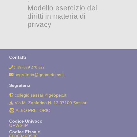
-
NEWS
Modello esercizio dei
diritti in materia di
SEGRETERIA
privacy
AREA RISERVATA
Contatti
(+39) 079 278 322
segreteria@geometri.ss.it
Segreteria
collegio.sassari@geopec.it
Via M. Zanfarino N. 12,07100 Sassari
ALBO PRETORIO
Codice Univoco
UFWS6P
Codice Fiscale
80003460906