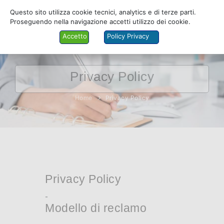
Questo sito utilizza cookie tecnici, analytics e di terze parti.
Proseguendo nella navigazione accetti utilizzo dei cookie.
Accetto
Policy Privacy
Privacy Policy
COLLEGIO
Home
Privacy Policy
ALBO
SERVIZI
PRATICANTI
MODULISTICA
Privacy Policy
FORMAZIONE
-
Modello di reclamo
AMMINISTRAZIONE TRASPARENTE