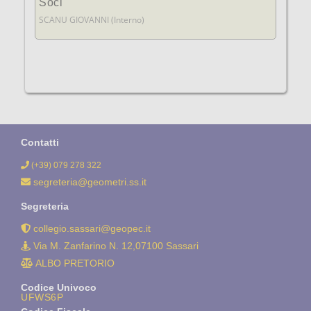
Soci
SCANU GIOVANNI (Interno)
Contatti
(+39) 079 278 322
segreteria@geometri.ss.it
Segreteria
collegio.sassari@geopec.it
Via M. Zanfarino N. 12,07100 Sassari
ALBO PRETORIO
Codice Univoco
UFWS6P