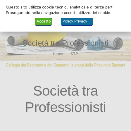
Questo sito utilizza cookie tecnici, analytics e di terze parti.
Proseguendo nella navigazione accetti utilizzo dei cookie.
Accetto
Policy Privacy
Società tra Professionisti
COLLEGIO
Home
STP
ALBO
SERVIZI
Società tra
PRATICANTI
MODULISTICA
Professionisti
FORMAZIONE
AMMINISTRAZIONE TRASPARENTE