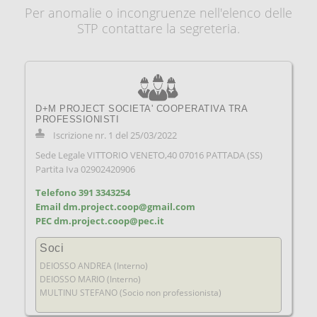
NEWS
Per anomalie o incongruenze nell'elenco delle
STP contattare la segreteria.
SEGRETERIA
AREA RISERVATA
D+M PROJECT SOCIETA' COOPERATIVA TRA
PROFESSIONISTI
Iscrizione nr. 1 del 25/03/2022
Sede Legale VITTORIO VENETO,40 07016 PATTADA (SS)
Partita Iva 02902420906
Telefono 391 3343254
Email dm.project.coop@gmail.com
PEC dm.project.coop@pec.it
Soci
DEIOSSO ANDREA (Interno)
DEIOSSO MARIO (Interno)
MULTINU STEFANO (Socio non professionista)