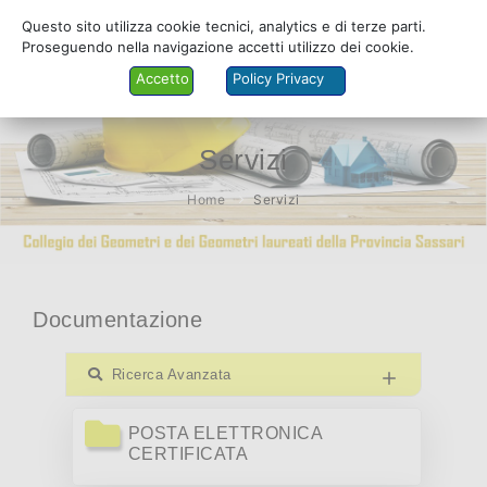
Questo sito utilizza cookie tecnici, analytics e di terze parti.
Proseguendo nella navigazione accetti utilizzo dei cookie.
Accetto
Policy Privacy
Servizi
COLLEGIO
Home
Servizi
ALBO
SERVIZI
Documentazione
PRATICANTI
MODULISTICA
Ricerca Avanzata
FORMAZIONE
POSTA ELETTRONICA
CERTIFICATA
AMMINISTRAZIONE TRASPARENTE