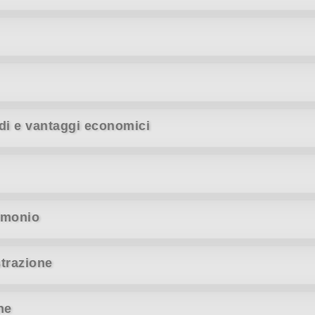
idi e vantaggi economici
imonio
strazione
ne